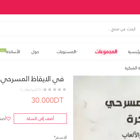
المجموعات
رئيسية
المستويات
حول
الأساتذة
جديد
المبكرة
في الايقاظ المسرحي ل
( 0 المراجعات )
30.000DT
أضف إلى السلة
أضف 
الاسم*