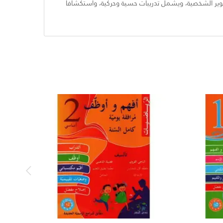
وتطوير الشخصية، ويشمل تدريبات حسية وحركية، واستكشافاً