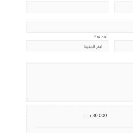
المدينة *
30.000
د.ت