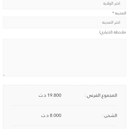
المدينة *
ملاحظة (اختياري)
المجموع الفرعي :
19.800
د.ت
الشحن :
8.000 د.ت