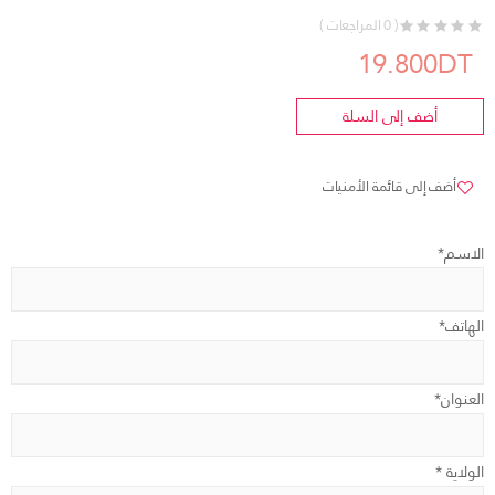
( 0 المراجعات )
19.800DT
أضف إلى السلة
أضف إلى قائمة الأمنيات
الاسم*
الهاتف*
العنوان*
الولاية *