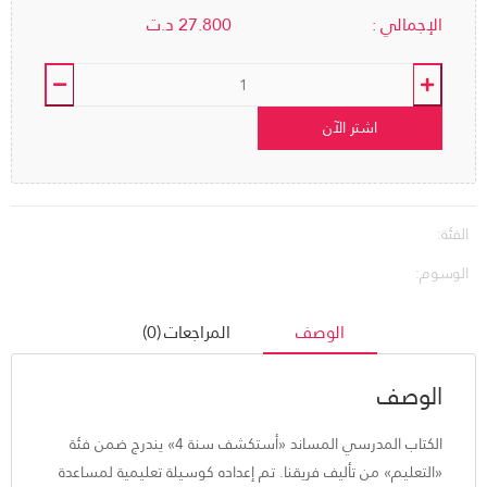
الإجمالي :
27.800
د.ت
اشتر الآن
الفئة:
الوسوم:
الوصف
المراجعات (0)
الوصف
الكتاب المدرسي المساند «أستكشف سنة 4» يندرج ضمن فئة
«التعليم» من تأليف فريقنا. تم إعداده كوسيلة تعليمية لمساعدة