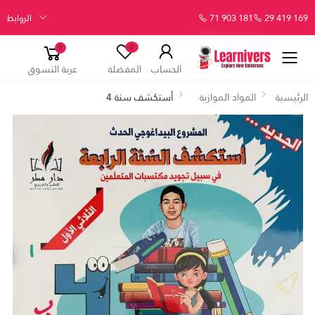
29 419 169
71 903 181
الروابط
0
0
الحساب
المفضلة
عربة التسوق
الرئيسية
المواد الموازية
أستكشف سنة 4