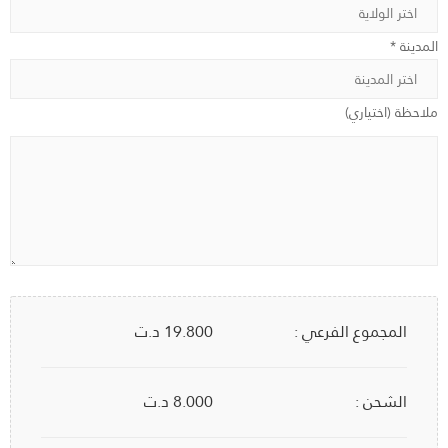
المدينة *
ملاحظة (اختياري)
المجموع الفرعي :
19.800
د.ت
الشحن :
8.000 د.ت