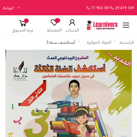
29 419 169
71 903 181
الروابط
0
0
الحساب
المفضلة
عربة التسوق
الرئيسية
المواد الموازية
أستكشف سنة 3