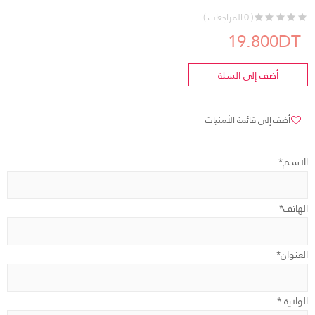
( 0 المراجعات )
19.800DT
أضف إلى السلة
أضف إلى قائمة الأمنيات
الاسم*
الهاتف*
العنوان*
الولاية *