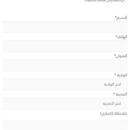
الاسم*
الهاتف*
العنوان*
الولاية *
المدينة *
ملاحظة (اختياري)