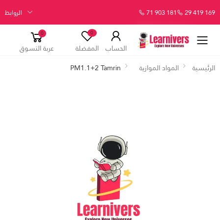
29 419 169
71 903 181
الروابط
0
0
الحساب
المفضلة
عربة التسوق
الرئيسية
المواد الموازية
PM1.1+2 Tamrin