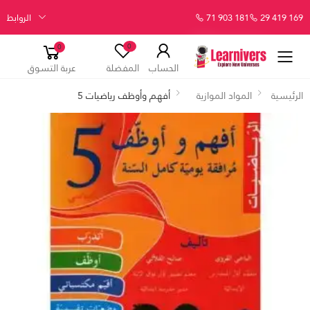
29 419 169
71 903 181
الروابط
0
0
الحساب
المفضلة
عربة التسوق
الرئيسية
المواد الموازية
أفهم وأوظف رياضيات 5