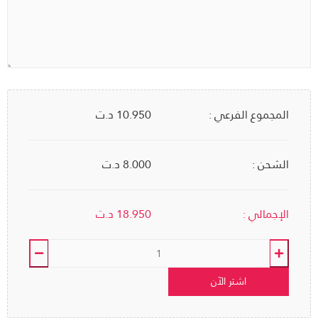
المجموع الفرعي :
10.950
د.ت
الشحن :
8.000 د.ت
الإجمالي :
18.950
د.ت
اشتر الآن