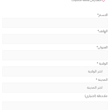
الاسم*
الهاتف*
العنوان*
الولاية *
المدينة *
ملاحظة (اختياري)