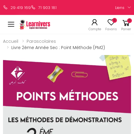
Liens
29 419 169
71 903 181
0
0
Compte
Favoris
Panier
Accueil
Parascolaires
Livre 2ème Année Sec : Point Méthode (PM2)