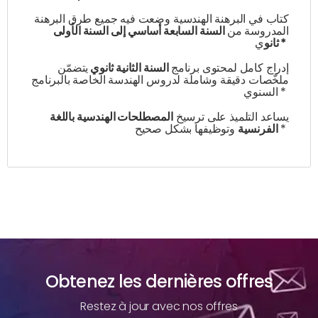
كتاب في البرهنة الهندسية وضعت فيه جميع طرق البرهنة
المدروسة من
السنة السابعة أساسي إلى السنة الأولى
ي
ثانو
*
إدراج كامل لمحتوى برنامج
السنة الثانية ثانوي
يتضمّن
ملخّصات دقيقة وشاملة لدروس الهندسة الخاصة بالبرنامج
السنوي *
يساعد التلميذ على ترسيخ
المصطلحات الهندسية باللغة
وتوظيفها بشكل صحيح *
الفرنسية
Obtenez les dernières offres
Restez à jour avec nos offres