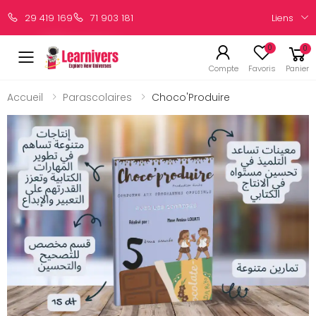
Liens
29 419 169
71 903 181
0
0
Compte
Favoris
Panier
Accueil
Parascolaires
Choco'Produire