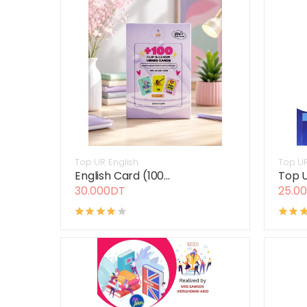
Top UR English
Top UR
English Card (100...
Top 
30.000DT
25.0