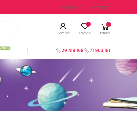
Français
Connexion
0
0
Compte
Favoris
Panier
NOUVEAU
29 419 169
71 903 181