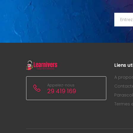
Liens ut
A propo
Appelez-nous
Contact
29 419 169
Parascol
Termes e