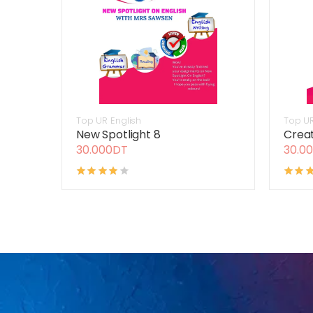
Top UR English
Top UR
New Spotlight 8
Creat
30.000DT
30.0