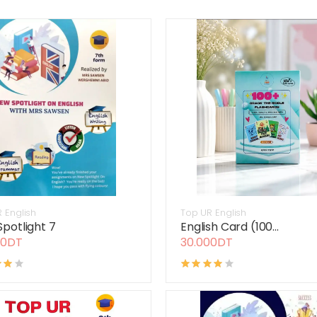
 English
Top UR English
potlight 7
English Card (100...
00DT
30.000DT