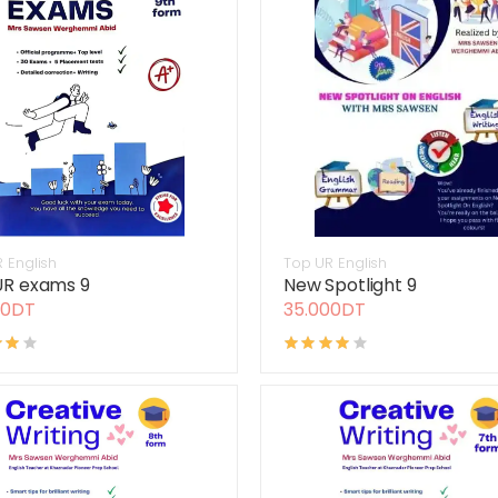
 English
Top UR English
UR exams 9
New Spotlight 9
00DT
35.000DT