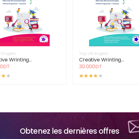
 English
Top UR English
ive Wrinting...
Creative Wrinting...
00DT
30.000DT
Obtenez les dernières offres