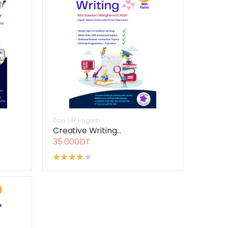
Top UR English
Creative Writing...
35.000DT