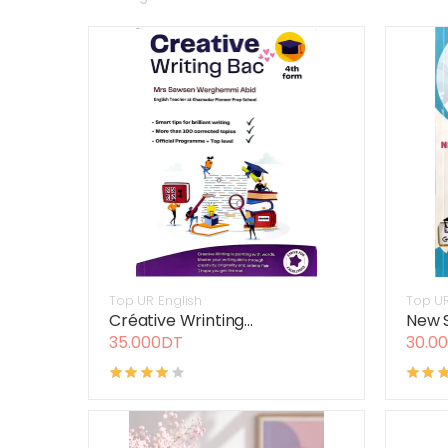
Top UR English
Top UR
Créative Wrinting...
New S
35.000DT
30.0