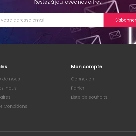
Restez à jour avec nos offres
S'abonne
iles
Mon compte
s de nous
Connexion
ez-nous
Panier
aires
Liste de souhaits
t Conditions