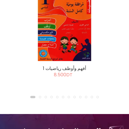
أفهم وأوظف رياضيات 1
8.500DT