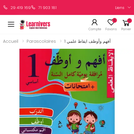
Liens
29 419 169
71 903 181
0
0
Compte
Favoris
Panier
Accueil
Parascolaires
أفهم وأوظف ايقاظ علمي 1